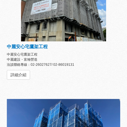
中麗安心宅鷹架工程
中麗安心宅鷹架工程
中麗建設・富翰營造
洽談聯絡專線：02-26027627/ 02-86019131
詳細介紹