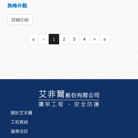
敦峰外觀
詳細介紹
≤
<
1
2
3
4
>
≥
關於艾非爾
工程實績
服務項目