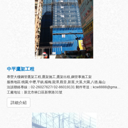
中平鷹架工程
專營大樓鋼管鷹架工程,鷹架施工,鷹架出租,鋼管事施工架
服務地區:桃園,中壢,平鎮,楊梅,龍潭,觀音,新屋,大溪,大園,八德,龜山
洽談聯絡專線：02-26027627/ 02-86019131 郵件寄送：kcw8888@gmail.com
工廠地址：新北市林口區新寮路31號
詳細介紹