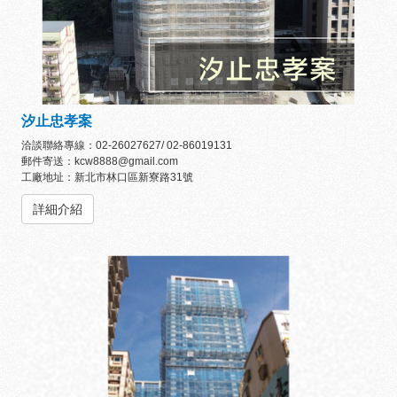
汐止忠孝案
洽談聯絡專線：02-26027627/ 02-86019131
郵件寄送：kcw8888@gmail.com
工廠地址：新北市林口區新寮路31號
詳細介紹