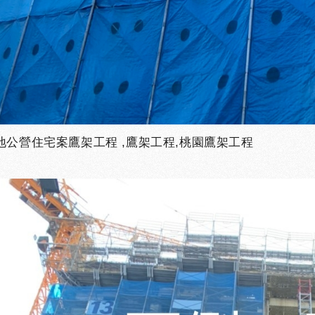
地公營住宅案鷹架工程 ,鷹架工程,桃園鷹架工程