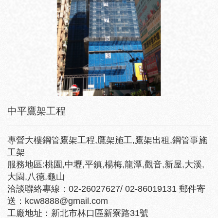
中平鷹架工程
專營大樓鋼管鷹架工程,鷹架施工,鷹架出租,鋼管事施
工架
服務地區:桃園,中壢,平鎮,楊梅,龍潭,觀音,新屋,大溪,
大園,八德,龜山
洽談聯絡專線：02-26027627/ 02-86019131 郵件寄
送：kcw8888@gmail.com
工廠地址：新北市林口區新寮路31號