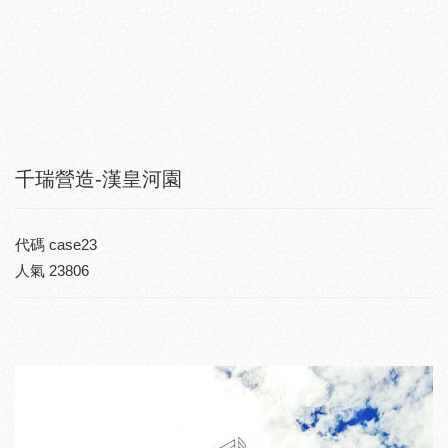
千瑞營造-漢皇河園
代碼
case23
人氣
23806