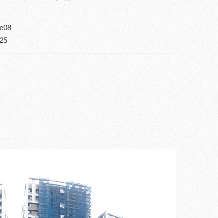
e08
25