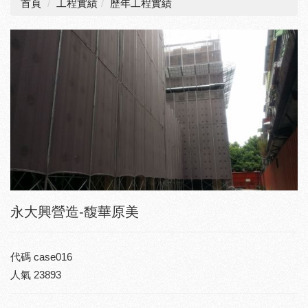
首頁
工程實績
歷年工程實績
永大興營造-馥華原美
代碼
case016
人氣
23893