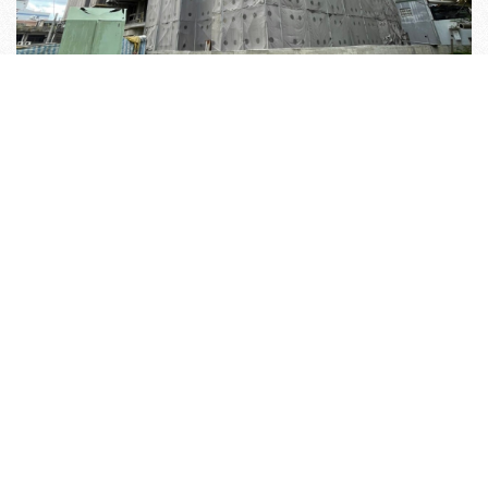
服務地區:台北、新北、桃園,中壢,平鎮,楊梅,龍潭,觀
音,新屋,大溪,大園,八德,龜山
洽談聯絡專線：02-26027627/ 02-86019131 郵件寄
送：kcw8888@gmail.com
工廠地址：新北市林口區新寮路31號